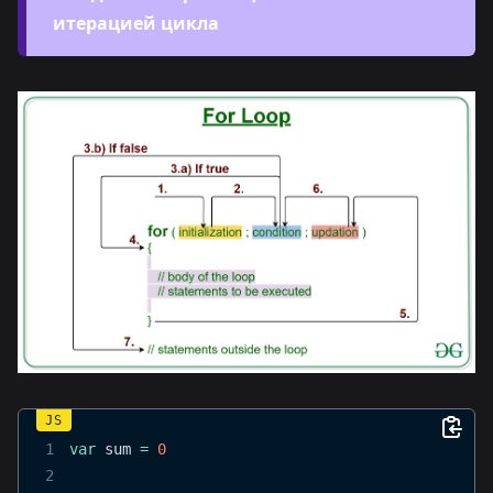
итерацией цикла
1
var
 sum 
=
0
2